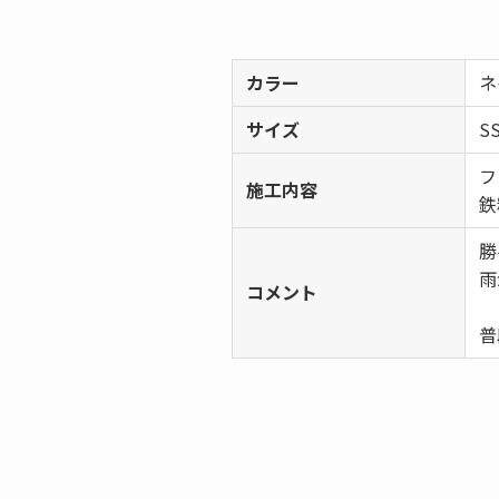
カラー
ネ
サイズ
S
フ
施工内容
鉄
勝
雨
コメント
普